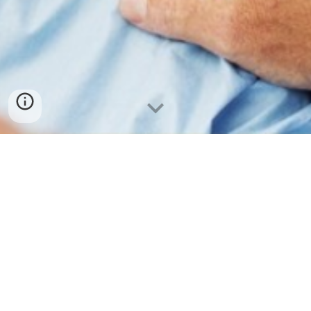
Concelho de Albufeira
Ferreiras
Guia
Olhos de Água
Paderne