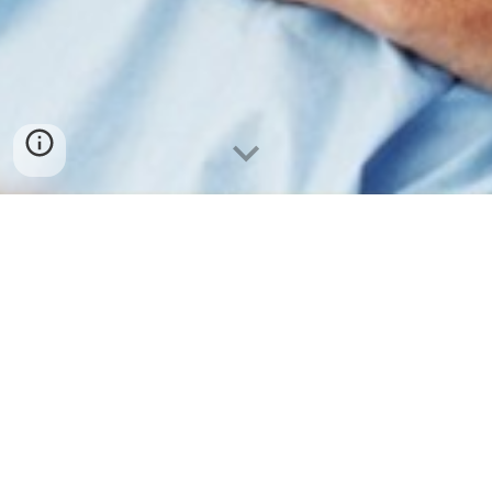
Concelho de Paços de Ferreira
Arreigada
Carvalhosa
Codessos
Eiriz
Ferreira