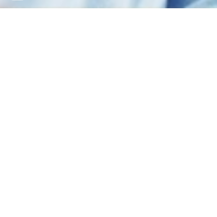
Distrito de Viseu
Armamar
Carregal do Sal
Castro Daire
Cinfães
Lamego
Mangualde
Moimenta da Beira
Mortágua
Nelas
Oliveira de Frades