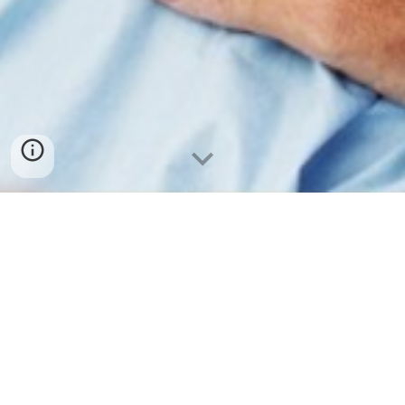
Concelho de Mangualde
Abrunhosa-a-Velha
Alcafache
Chãs de Tavares
Cunha Alta
Cunha Baixa