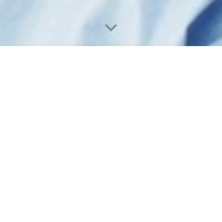
Concelho de 
Abedim
Anhões
Badim
Barbeit
Barroças e 
Bela
Cambese
Ceivãe