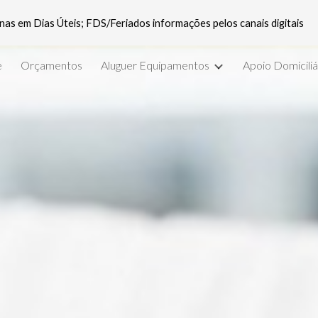
as em Dias Úteis; FDS/Feriados informações pelos canais digitais
ip to main content
Skip to navigat
e
Orçamentos
Aluguer Equipamentos
Apoio Domiciliá