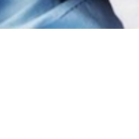
Monção
a
Taias
s
s